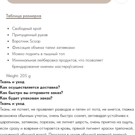
Таблица размеров
Свободный крой
Припущенный рукав
Воротник Scoop
Фиксация объема талии затяжками
Можно поднять в пышный топ
Минимальная лейберовка продуктов, что позволяет
брендирование именем мастера/салона
Weight: 205 g
Ткань и уход
Как осуществляется доставка?
Как быстро вы отправите заказ?
Как будет упакован заказ?
Ткань и уход
Ткань: не потеет, не проявляет разводов и пятен от пота, не мнется, глажка
возможна обычным утюгом, очень быстро сохнет, антивадал-устойчива к
царапинам, затяжкам, порезам, не липнет шерсть, очень приятна на ощупь,
если сразу и вовремя-оттирается кровь, прямой пигмент краски тряпочкой,
смоченной обычной водой. Простота в уходе обычной влажной тряпкой.