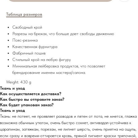
Таблица размеров
Свободный крой
Разрезы на брюках, что больше дает свободы движению
Пояс-резинка
Качественная фурнитура
Фабричный пошив
Стильный крой на любую фигуру
Минимальная лейберовка продуктов, что позволяет
брендирование именем мастера/салона.
Weight: 430 g
Ткань и уход
Как осуществляется доставка?
Как быстро вы отправите заказ?
Как будет упакован заказ?
Ткань и уход
Ткань: не потеет, не проявляет разводов и пятен от пота, не мнется, глажка
возможна обычным утюгом, очень быстро сохнет, антивадал-устойчива к
царапинам, затяжкам, порезам, не липнет шерсть, очень приятна на ощупь,
если сразу и вовремя-оттирается кровь, прямой пигмент краски тряпочкой,