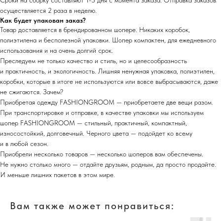
Сроки на сборку составляют 1-3 дня с момента заказа. Отправка заказов
осуществляется 2 раза в неделю.
Как будет упакован заказ?
Товар доставляется в брендированном шопере. Никаких коробок,
полиэтилена и бесполезной упаковки. Шопер компактен, для ежедневного
использования и на очень долгий срок.
Преследуем не только качество и стиль, но и целесообразность
и практичность, и экологичность. Лишняя ненужная упаковка, полиэтилен,
коробки, которые в итоге не используются или вовсе выбрасываются, даже
не сжигаются. Зачем?
Приобретая одежду FASHIONGROOM — приобретаете две вещи разом.
При транспортировке и отправке, в качестве упаковки мы используем
шопер FASHIONGROOM — стильный, практичный, компактный,
износостойкий, долговечный. Черного цвета — подойдет ко всему
и в любой сезон.
Приобрели несколько товаров — несколько шоперов вам обеспечены.
Не нужно столько много — отдайте друзьям, родным, да просто продайте.
И меньше лишних пакетов в этом мире.
Вам также может понравиться: